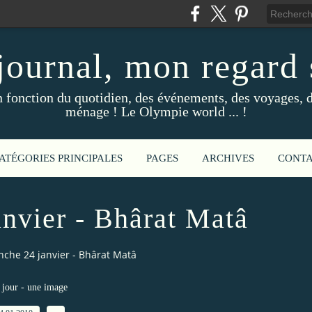
ournal, mon regard s
fonction du quotidien, des événements, des voyages, d
ménage ! Le Olympie world ... !
ATÉGORIES PRINCIPALES
PAGES
ARCHIVES
CONT
nvier - Bhârat Matâ
che 24 janvier - Bhârat Matâ
jour - une image