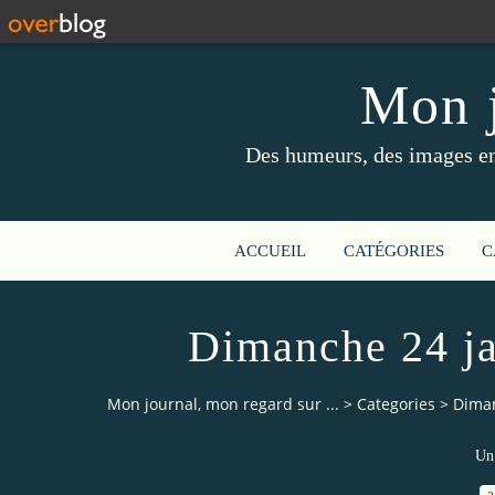
Mon j
Des humeurs, des images en 
ACCUEIL
CATÉGORIES
C
Dimanche 24 ja
Mon journal, mon regard sur ...
>
Categories
>
Diman
Un 