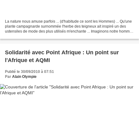
La nature nous amuse parfois ... (d'habitude ce sont les Hommes) ... Qu'une
plante campagnarde surnommée l'herbe des teigneux ait inspiré un des
ustensiles de mode des plus utilisés m'enchante ... Imaginons notre homme,
Georges de Mestral, Suisse devant...
Solidarité avec Point Afrique : Un point sur
l'Afrique et AQMI
Publié le 30/09/2010 à 07:51
Par
Alain Olympie