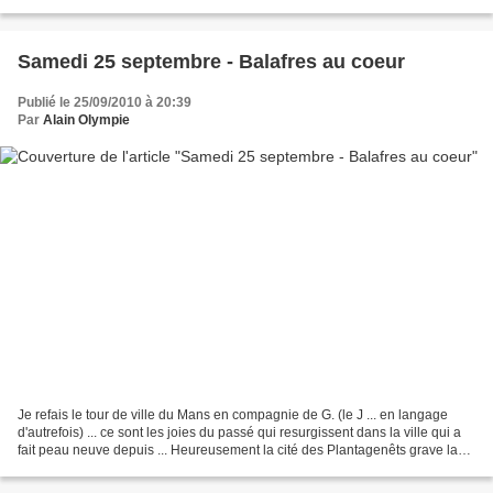
un exercice d'assemblage...
Samedi 25 septembre - Balafres au coeur
Publié le 25/09/2010 à 20:39
Par
Alain Olympie
Je refais le tour de ville du Mans en compagnie de G. (le J ... en langage
d'autrefois) ... ce sont les joies du passé qui resurgissent dans la ville qui a
fait peau neuve depuis ... Heureusement la cité des Plantagenêts grave la
mémoire pour un peu plus...