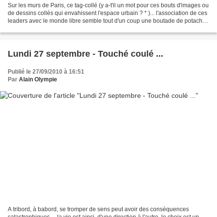
Sur les murs de Paris, ce tag-collé (y a-t'il un mot pour ces bouts d'images ou
de dessins collés qui envahissent l'espace urbain ? * )... l'association de ces
leaders avec le monde libre semble tout d'un coup une boutade de potache
... Comment imaginer...
Lundi 27 septembre - Touché coulé ...
Publié le 27/09/2010 à 16:51
Par
Alain Olympie
A tribord, à babord, se tromper de sens peut avoir des conséquences
catastrophiques ... la vie est ainsi, d'une direction à l'autre, le choix est un