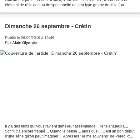
élément de réflexion ou de spontanéité un peu type graine de folie (ou
d'amour) qui passe ... Le Titanic...
Dimanche 26 septembre - Crétin
Publié le 26/09/2010 à 10:49
Par
Alain Olympie
Il y a des mots qui vous ravient dans leur assemblage ... le talentueux EE
Schmitt a encore frappé ... Quand je pense ... alors que ... C'est un bon début
d'une série qu'on peut imaginer ... Après les "Je me souviens" de Pérec, c'est