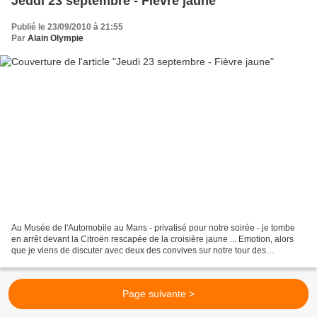
Jeudi 23 septembre - Fièvre jaune
Publié le 23/09/2010 à 21:55
Par
Alain Olympie
Au Musée de l'Automobile au Mans - privatisé pour notre soirée - je tombe
en arrêt devant la Citroën rescapée de la croisière jaune ... Emotion, alors
que je viens de discuter avec deux des convives sur notre tour des
Annapurnas (eux l'an passé, moi dans...
Page suivante >