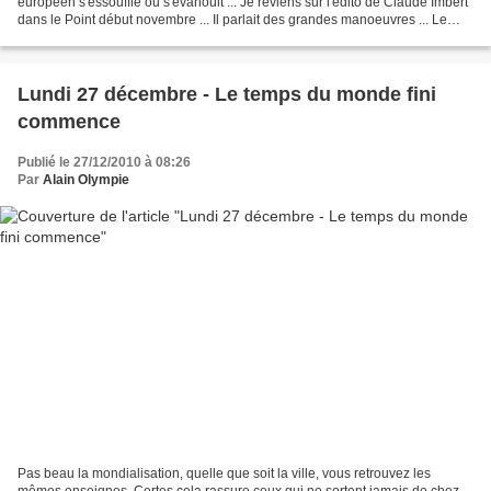
européen s'essouffle ou s'évanouit ... Je reviens sur l'édito de Claude Imbert
dans le Point début novembre ... Il parlait des grandes manoeuvres ... Le
piteux constat de la sortie...
Lundi 27 décembre - Le temps du monde fini
commence
Publié le 27/12/2010 à 08:26
Par
Alain Olympie
Pas beau la mondialisation, quelle que soit la ville, vous retrouvez les
mêmes enseignes. Certes cela rassure ceux qui ne sortent jamais de chez