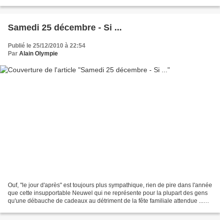
ses multiples origines ... Un bel élan...
Samedi 25 décembre - Si ...
Publié le 25/12/2010 à 22:54
Par
Alain Olympie
Ouf, "le jour d'après" est toujours plus sympathique, rien de pire dans l'année
que cette insupportable Neuwel qui ne représente pour la plupart des gens
qu'une débauche de cadeaux au détriment de la fête familiale attendue ...
C'est bien la seule chose...