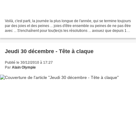
Voilà, c'est parti, la journée la plus longue de l'année, qui se termine toujours
par des joies et des peines ... joies d'être ensemble ou peines de ne pas être
avec ... S'enchaînent pour tou(tes)s les résolutions ... avouez que depuis 15
jours, vous...
Jeudi 30 décembre - Tête à claque
Publié le 30/12/2010 à 17:27
Par
Alain Olympie