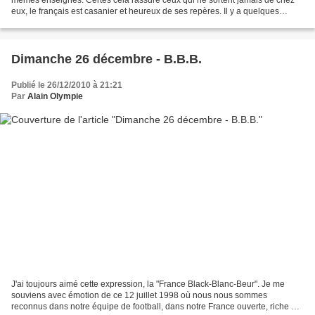
eux, le français est casanier et heureux de ses repères. Il y a quelques
années, alors que je retournais en...
Dimanche 26 décembre - B.B.B.
Publié le 26/12/2010 à 21:21
Par
Alain Olympie
J'ai toujours aimé cette expression, la "France Black-Blanc-Beur". Je me
souviens avec émotion de ce 12 juillet 1998 où nous nous sommes
reconnus dans notre équipe de football, dans notre France ouverte, riche de