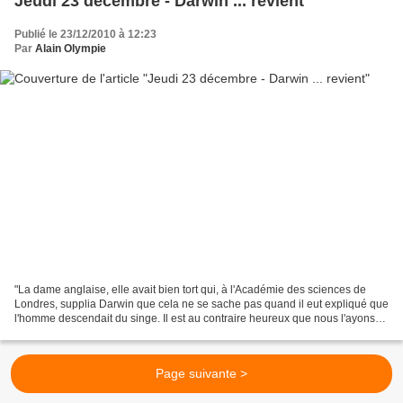
Jeudi 23 décembre - Darwin ... revient
Publié le 23/12/2010 à 12:23
Par
Alain Olympie
"La dame anglaise, elle avait bien tort qui, à l'Académie des sciences de
Londres, supplia Darwin que cela ne se sache pas quand il eut expliqué que
l'homme descendait du singe. Il est au contraire heureux que nous l'ayons
appris. Car nous savons à présent...
Page suivante >