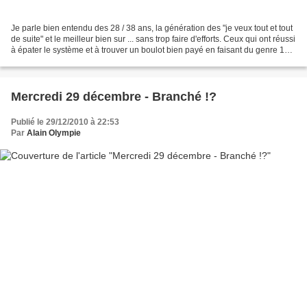
Je parle bien entendu des 28 / 38 ans, la génération des "je veux tout et tout
de suite" et le meilleur bien sur ... sans trop faire d'efforts. Ceux qui ont réussi
à épater le système et à trouver un boulot bien payé en faisant du genre 15
heures minimum...
Mercredi 29 décembre - Branché !?
Publié le 29/12/2010 à 22:53
Par
Alain Olympie