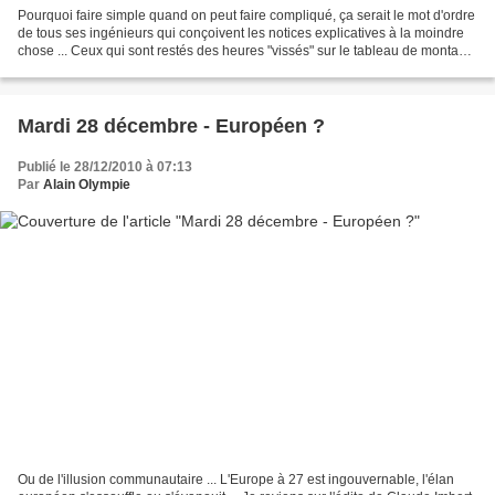
Pourquoi faire simple quand on peut faire compliqué, ça serait le mot d'ordre
de tous ses ingénieurs qui conçoivent les notices explicatives à la moindre
chose ... Ceux qui sont restés des heures "vissés" sur le tableau de montage
simple des meubles Ikea...
Mardi 28 décembre - Européen ?
Publié le 28/12/2010 à 07:13
Par
Alain Olympie
Ou de l'illusion communautaire ... L'Europe à 27 est ingouvernable, l'élan