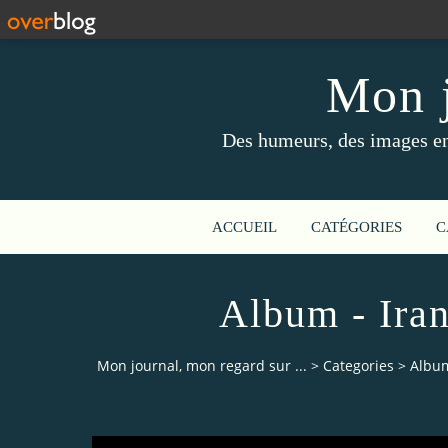
Mon j
Des humeurs, des images en 
ACCUEIL
CATÉGORIES
C
Album - Iran
Mon journal, mon regard sur ...
>
Categories
>
Album