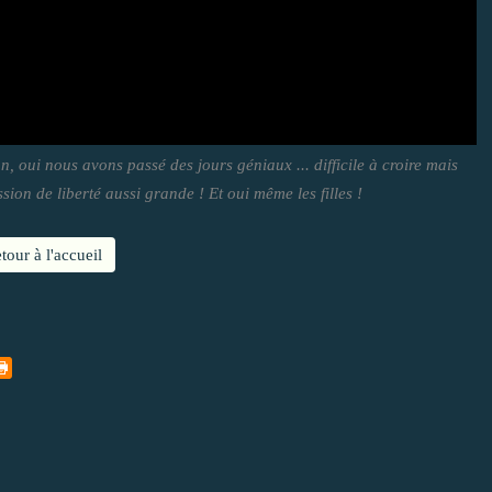
, oui nous avons passé des jours géniaux ... difficile à croire mais
ion de liberté aussi grande ! Et oui même les filles !
tour à l'accueil