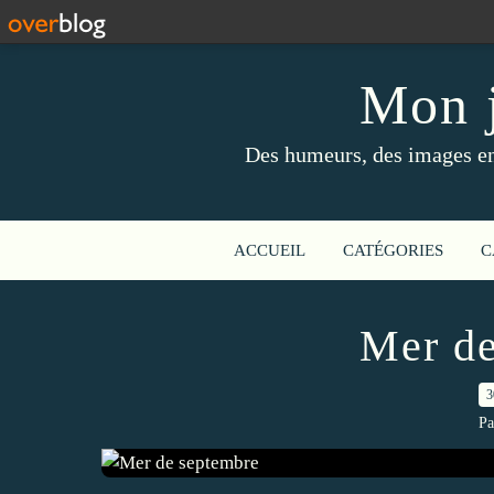
Mon j
Des humeurs, des images en 
ACCUEIL
CATÉGORIES
C
Mer de
3
Pa