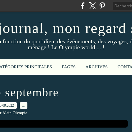
ournal, mon regard s
fonction du quotidien, des événements, des voyages, d
ménage ! Le Olympie world ... !
ATÉGORIES PRINCIPALES
PAGES
ARCHIVES
CONT
 septembre
0.09.2022
…
r Alain Olympie