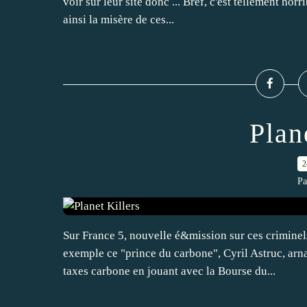
voir sur leur site donc ... Bref, c'est tellement 
ainsi la misère de ces...
Plan
2
Pa
Sur France 5, nouvelle é&mission sur ces crimine
exemple ce "prince du carbone", Cyril Astruc, arn
taxes carbone en jouant avec la Bourse du...