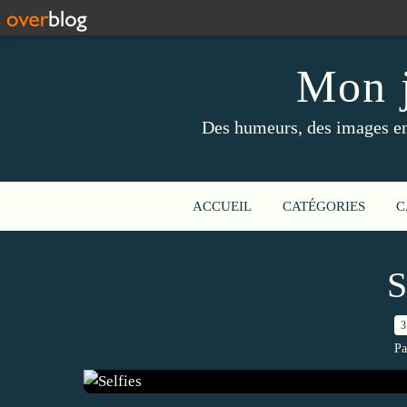
Mon j
Des humeurs, des images en 
ACCUEIL
CATÉGORIES
C
S
3
Pa