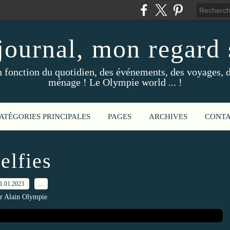
ournal, mon regard s
fonction du quotidien, des événements, des voyages, d
ménage ! Le Olympie world ... !
ATÉGORIES PRINCIPALES
PAGES
ARCHIVES
CONT
elfies
1.01.2023
…
r Alain Olympie