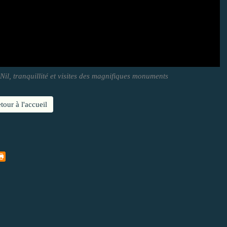
Nil, tranquillité et visites des magnifiques monuments
tour à l'accueil