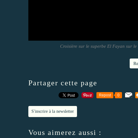
Croisière sur le superbe El Fayan sur le 
Re
Partager cette page
Repost
0
S'inscrire à la newsletter
Vous aimerez aussi :