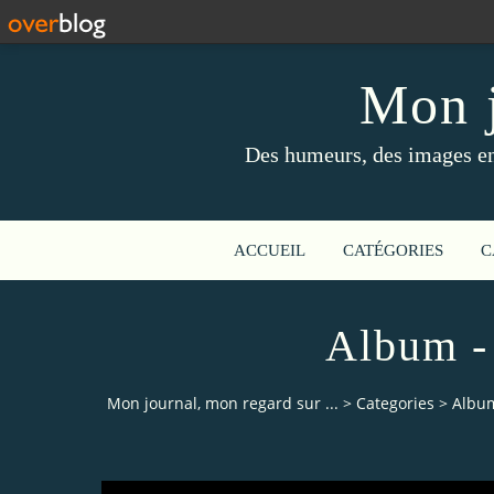
Mon j
Des humeurs, des images en 
ACCUEIL
CATÉGORIES
C
Album -
Mon journal, mon regard sur ...
>
Categories
>
Album