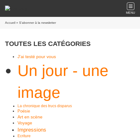
MENU
Accueil
» S'abonner à la newsletter
TOUTES LES CATÉGORIES
J'ai testé pour vous
Un jour - une
image
La chronique des trucs disparus
Poésie
Art en scène
Voyage
Impressions
Ecriture