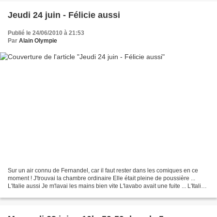
Jeudi 24 juin - Félicie aussi
Publié le 24/06/2010 à 21:53
Par
Alain Olympie
Sur un air connu de Fernandel, car il faut rester dans les comiques en ce
moment ! J'trouvai la chambre ordinaire Elle était pleine de poussière ...
L'Italie aussi Je m'lavai les mains bien vite L'lavabo avait une fuite ... L'Italie
aussi Sous l'armoire...