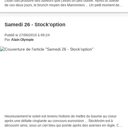
Liban sait produire des saveurs que j'avais un peu oublié. Après la Suède
de ces deux jours, le brunch moyen des Maronniers ... Un petit moment de
magie et de sympathie ... Qui...
Samedi 26 - Stock'option
Publié le 27/06/2010 à 09:24
Par
Alain Olympie
Heureusement le soleil est revenu histoire de mettre du baume au coeur
après une défaite cinglante au concours eurovision ... Stockholm est à
découvrir ainsi, sous un ciel bleu qui pointe après des averses en règle. Ces