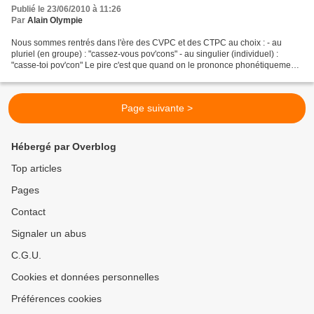
Publié le 23/06/2010 à 11:26
Par
Alain Olympie
Nous sommes rentrés dans l'ère des CVPC et des CTPC au choix : - au
pluriel (en groupe) : "cassez-vous pov'cons" - au singulier (individuel) :
"casse-toi pov'con" Le pire c'est que quand on le prononce phonétiquement
le CVPC on entend un "çavapasser"......
Page suivante >
Hébergé par Overblog
Top articles
Pages
Contact
Signaler un abus
C.G.U.
Cookies et données personnelles
Préférences cookies