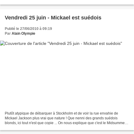
dernières nettoyent la ville des...
Vendredi 25 juin - Mickael est suédois
Publié le 27/06/2010 à 09:19
Par
Alain Olympie
Plutôt atypique de débarquer à Stockholm et de voir la rue envahie de
Mickael Jackson plus vrai que nature ! Que nenni des grands suédois
blonds, ici tout n'est que copie ... On nous explique que c'est le Midsummer
et que tous les habitants sont à la...