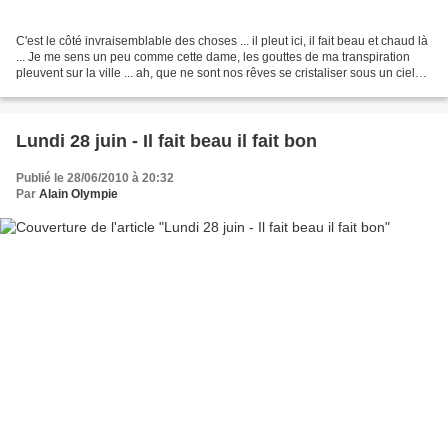
C'est le côté invraisemblable des choses ... il pleut ici, il fait beau et chaud là
... Je me sens un peu comme cette dame, les gouttes de ma transpiration
pleuvent sur la ville ... ah, que ne sont nos rêves se cristaliser sous un ciel
bleu ?
Lundi 28 juin - Il fait beau il fait bon
Publié le 28/06/2010 à 20:32
Par
Alain Olympie