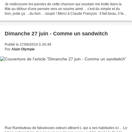
Je redécouvre les paroles de cette chanson qui soudain me trotte dans la
tête au détour d'une pensée vers un sourire aimé ... c'est du simple et du
bon, juste ça ... du bon ... soupir ! Merci à Claude François : Il fait beau, il fait
bon La vie coule...
Dimanche 27 juin - Comme un sandwitch
Publié le 27/06/2010 à 20:49
Par
Alain Olympie
Rue Rambuteau de fabuleuses odeurs attisent L qui a ses habitudes ici ... Le