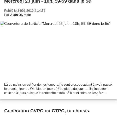
Mercredi 23 juin - 10h, 59-59 dans le 5e
Publié le 24/06/2010 à 14:52
Par
Alain Olympie
Là au moins on est fier de nos joueurs, ils sont presque autant à avoir passé
le premier tour de Wimbledon (eux ...) ! La gloire du jour - enfin finalement
celle de 3 jours puisque la rencontre a débuté hier et finira on l'espère
demain - c'est Nicolas...
Génération CVPC ou CTPC, tu choisis