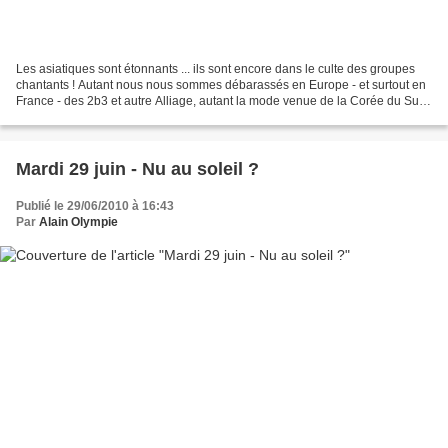
Les asiatiques sont étonnants ... ils sont encore dans le culte des groupes
chantants ! Autant nous nous sommes débarassés en Europe - et surtout en
France - des 2b3 et autre Alliage, autant la mode venue de la Corée du Sud
des girls et boys band n'est...
Mardi 29 juin - Nu au soleil ?
Publié le 29/06/2010 à 16:43
Par
Alain Olympie