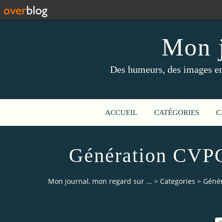
Mon j
Des humeurs, des images en 
ACCUEIL
CATÉGORIES
C
Génération CVPC
Mon journal, mon regard sur ...
>
Categories
>
Génér