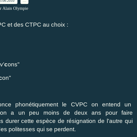
3.06.2010
…
r Alain Olympie
C et des CTPC au choix :
v'
c
ons"
c
on"
nonce phonétiquement le CVPC on entend un
re, on a un peu moins de deux ans pour faire
durer cette espèce de résignation de l'autre qui
es politesses qui se perdent.