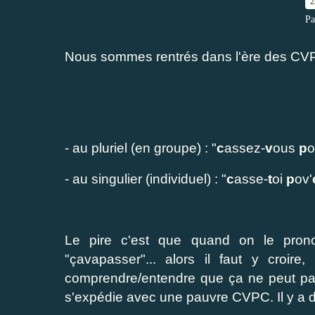
2
Pa
Nous sommes rentrés dans l'ère des CVP
- au pluriel (en groupe) : "
c
assez-
v
ous
p
o
- au singulier (individuel) : "
c
asse-
t
oi
p
ov'
Le pire c'est que quand on le pro
"çavapasser"... alors il faut y croi
comprendre/entendre que ça ne peut pas 
s'expédie avec une pauvre CVPC. Il y a d