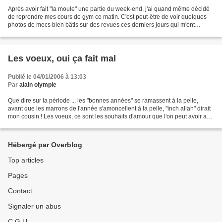
Après avoir fait "la moule" une partie du week-end, j'ai quand même décidé
de reprendre mes cours de gym ce matin. C'est peut-être de voir quelques
photos de mecs bien bâtis sur des revues ces derniers jours qui m'ont
culpabilisé ? Je n'ai jamais eu le...
Les voeux, oui ça fait mal
Publié le 04/01/2006 à 13:03
Par
alain olympie
Que dire sur la période ... les "bonnes années" se ramassent à la pelle,
avant que les marrons de l'année s'amoncellent à la pelle, "inch allah" dirait
mon cousin ! Les voeux, ce sont les souhaits d'amour que l'on peut avoir au
quotidien pour les personnes...
Hébergé par Overblog
Top articles
Pages
Contact
Signaler un abus
C.G.U.