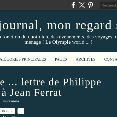
ournal, mon regard s
fonction du quotidien, des événements, des voyages, d
ménage ! Le Olympie world ... !
ATÉGORIES PRINCIPALES
PAGES
ARCHIVES
CONT
e ... lettre de Philippe
 à Jean Ferrat
Impressions
0.04.2012
…