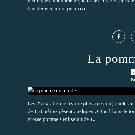
médiatisés, notamment quand des "fils de" défraien
banalement aurait pu arriver...
La pomme
2
Pa
Les 251 gratte-ciel (voire plus à ce jour) coulera
de 150 mètres pèsent quelques 764 millions de tonn
grosse pomme s'enliserait de 1...