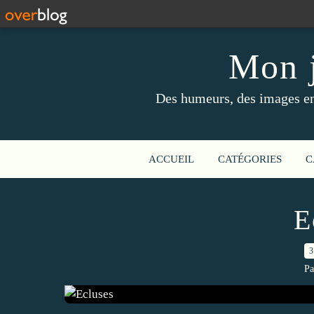
Mon j
Des humeurs, des images en 
ACCUEIL
CATÉGORIES
C
E
3
Pa