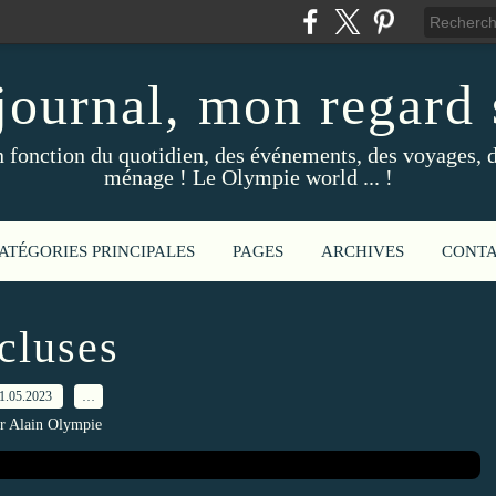
ournal, mon regard s
fonction du quotidien, des événements, des voyages, d
ménage ! Le Olympie world ... !
ATÉGORIES PRINCIPALES
PAGES
ARCHIVES
CONT
cluses
1.05.2023
…
r Alain Olympie