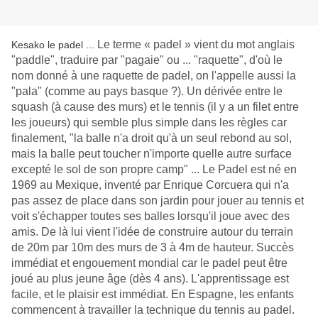
Le terme « padel » vient du mot anglais
Kesako le padel ...
"paddle", traduire par "pagaie" ou ... "raquette", d'où le
nom donné à une raquette de padel, on l'appelle aussi la
"pala" (comme au pays basque ?). Un dérivée entre le
squash (à cause des murs) et le tennis (il y a un filet entre
les joueurs) qui semble plus simple dans les règles car
finalement, "la balle n'a droit qu'à un seul rebond au sol,
mais la balle peut toucher n'importe quelle autre surface
excepté le sol de son propre camp" ... Le Padel est né en
1969 au Mexique, inventé par Enrique Corcuera qui n'a
pas assez de place dans son jardin pour jouer au tennis et
voit s'échapper toutes ses balles lorsqu'il joue avec des
amis. De là lui vient l'idée de construire autour du terrain
de 20m par 10m des murs de 3 à 4m de hauteur. Succès
immédiat et engouement mondial car le padel peut être
joué au plus jeune âge (dès 4 ans).
L'apprentissage est
facile, et le plaisir est immédiat. En Espagne, les enfants
commencent à travailler la technique du tennis au padel.