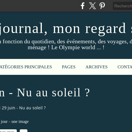
ournal, mon regard s
fonction du quotidien, des événements, des voyages, d
ménage ! Le Olympie world ... !
ATÉGORIES PRINCIPALES
PAGES
ARCHIVES
CONT
n - Nu au soleil ?
 29 juin - Nu au soleil ?
jour - une image