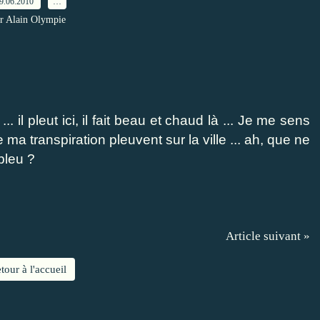
9.06.2010
…
r Alain Olympie
 il pleut ici, il fait beau et chaud là ... Je me sens
a transpiration pleuvent sur la ville ... ah, que ne
bleu ?
Article suivant »
tour à l'accueil