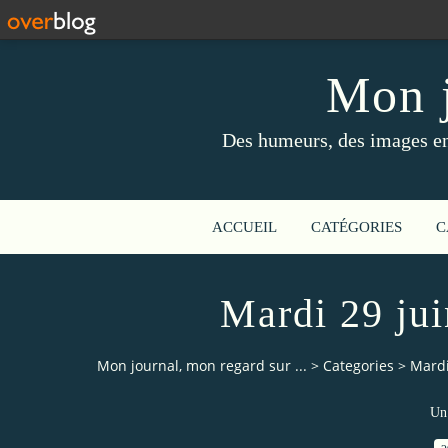
Mon j
Des humeurs, des images en 
ACCUEIL
CATÉGORIES
C
Mardi 29 jui
Mon journal, mon regard sur ...
>
Categories
>
Mardi
Un 