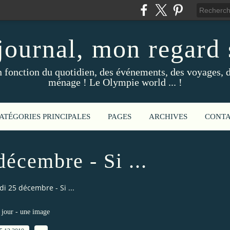
ournal, mon regard s
fonction du quotidien, des événements, des voyages, d
ménage ! Le Olympie world ... !
ATÉGORIES PRINCIPALES
PAGES
ARCHIVES
CONT
écembre - Si ...
i 25 décembre - Si ...
jour - une image