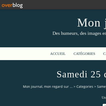
Mon j
Des humeurs, des images en 
ACCUEIL
CATÉGORIES
C
Samedi 25 d
Mon journal, mon regard sur ...
>
Categories
>
Samed
Un 