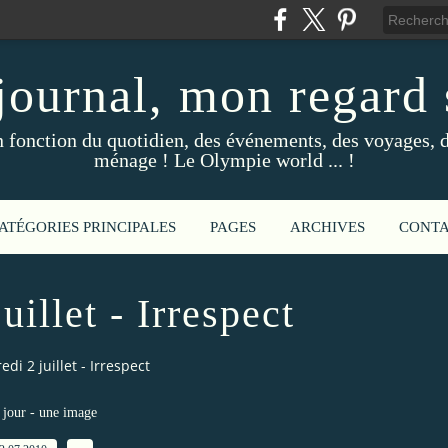
ournal, mon regard s
fonction du quotidien, des événements, des voyages, d
ménage ! Le Olympie world ... !
ATÉGORIES PRINCIPALES
PAGES
ARCHIVES
CONT
uillet - Irrespect
di 2 juillet - Irrespect
jour - une image