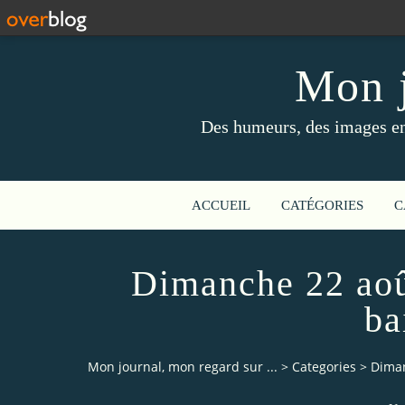
Mon j
Des humeurs, des images en 
ACCUEIL
CATÉGORIES
C
Dimanche 22 aoû
ba
Mon journal, mon regard sur ...
>
Categories
>
Diman