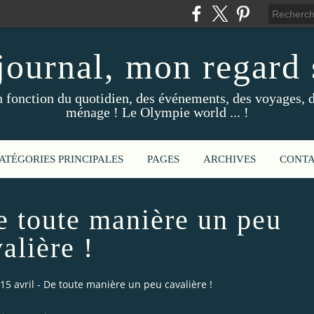
ournal, mon regard s
fonction du quotidien, des événements, des voyages, d
ménage ! Le Olympie world ... !
ATÉGORIES PRINCIPALES
PAGES
ARCHIVES
CONT
De toute manière un peu
alière !
 15 avril - De toute manière un peu cavalière !