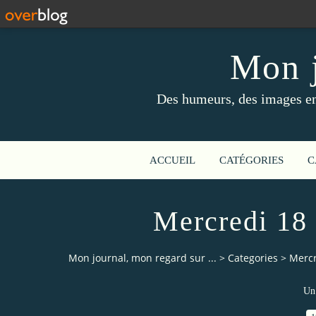
Mon j
Des humeurs, des images en 
ACCUEIL
CATÉGORIES
C
Mercredi 18 
Mon journal, mon regard sur ...
>
Categories
>
Mercr
Un 