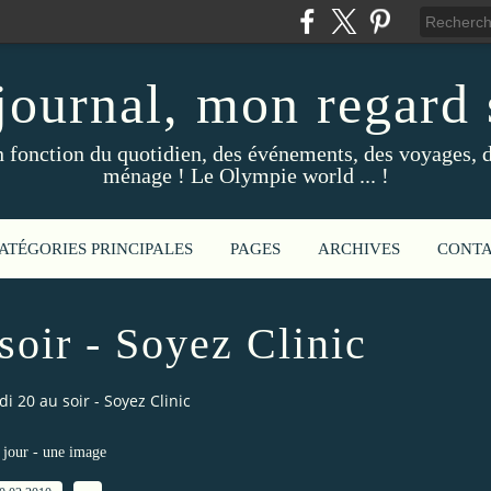
ournal, mon regard s
fonction du quotidien, des événements, des voyages, d
ménage ! Le Olympie world ... !
ATÉGORIES PRINCIPALES
PAGES
ARCHIVES
CONT
soir - Soyez Clinic
i 20 au soir - Soyez Clinic
jour - une image