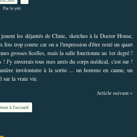
0.02.2010
…
Par le yéti
 jouent les déjantés de Clinic, sketches à la Doctor House,
x fois trop courte car on a l'impression d'être resté un quart
nes grosses ficelles, mais la salle fonctionne au 1er degré !
 ! J'y enverrais tous mes amis du corps médical, c'est sur !
nière involontaire à la sortie ... un homme en canne, un
l sur la vraie vie.
Article suivant »
tour à l'accueil