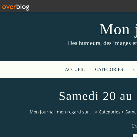
Mon j
Des humeurs, des images en 
ACCUEIL
CATÉGORIES
C
Samedi 20 au 
Mon journal, mon regard sur ...
>
Categories
>
Samed
Un 