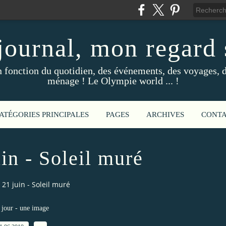
ournal, mon regard s
fonction du quotidien, des événements, des voyages, d
ménage ! Le Olympie world ... !
ATÉGORIES PRINCIPALES
PAGES
ARCHIVES
CONT
in - Soleil muré
 21 juin - Soleil muré
jour - une image