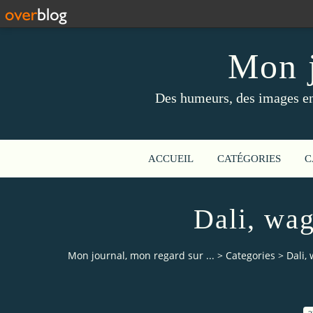
Mon j
Des humeurs, des images en 
ACCUEIL
CATÉGORIES
C
Dali, wag
Mon journal, mon regard sur ...
>
Categories
>
Dali,