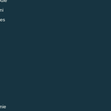
odie
ni
ies
nie