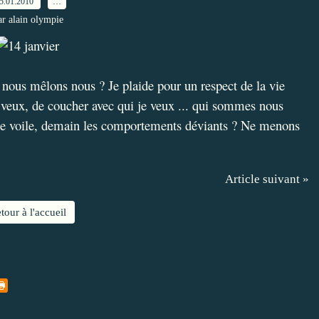
5.01.2010
…
ar alain olympie
nous mêlons nous ? Je plaide pour un respect de la vie
e veux, de coucher avec qui je veux ... qui sommes nous
i le voile, demain les comportements déviants ? Ne menons
Article suivant »
tour à l'accueil