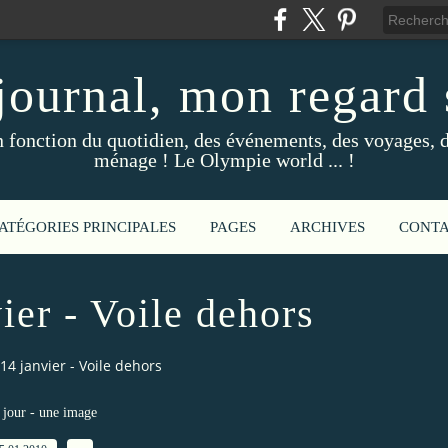
ournal, mon regard s
fonction du quotidien, des événements, des voyages, d
ménage ! Le Olympie world ... !
ATÉGORIES PRINCIPALES
PAGES
ARCHIVES
CONT
ier - Voile dehors
 14 janvier - Voile dehors
jour - une image