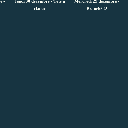
e -
Jeudi 30 décembre - Tête à
Mercredi 29 décembre -
claque
Branché !?