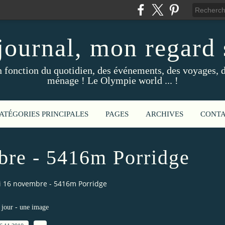
ournal, mon regard s
fonction du quotidien, des événements, des voyages, d
ménage ! Le Olympie world ... !
ATÉGORIES PRINCIPALES
PAGES
ARCHIVES
CONT
re - 5416m Porridge
 16 novembre - 5416m Porridge
jour - une image