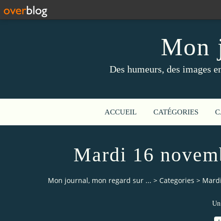
Mon j
Des humeurs, des images en 
ACCUEIL
CATÉGORIES
C
Mardi 16 novemb
Mon journal, mon regard sur ...
>
Categories
>
Mardi
Un 