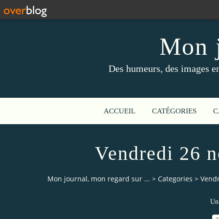
Mon j
Des humeurs, des images en 
ACCUEIL
CATÉGORIES
C
Vendredi 26 n
Mon journal, mon regard sur ...
>
Categories
>
Vendr
Un 