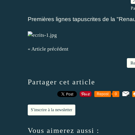
2
Pa
Premières lignes tapuscrites de la "Renau
« Article précédent
Re
Partager cet article
Repost
0
S'inscrire à la newsletter
Vous aimerez aussi :