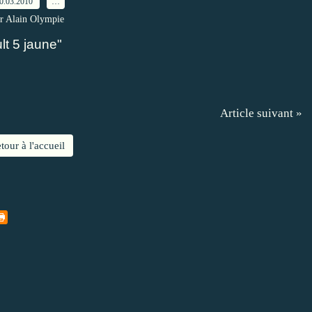
0.03.2010
…
r Alain Olympie
lt 5 jaune"
Article suivant »
tour à l'accueil