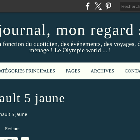
ournal, mon regard s
fonction du quotidien, des événements, des voyages, d
ménage ! Le Olympie world ... !
ATÉGORIES PRINCIPALES
PAGES
ARCHIVES
CONT
ault 5 jaune
nault 5 jaune
Ecriture