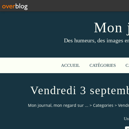
Mon j
Des humeurs, des images en 
ACCUEIL
CATÉGORIES
C
Vendredi 3 septemb
Mon journal, mon regard sur ...
>
Categories
>
Vendr
Un 