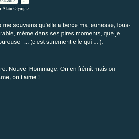
3.09.2010
…
r Alain Olympie
je me souviens qu'elle a bercé ma jeunesse, fous-
dmirable, même dans ses pires moments, que je
reuse" ... (c'est surement elle qui ... ).
ire. Nouvel Hommage. On en frémit mais on
ame, on t'aime !