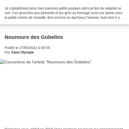
Je culpabilisais pour mes pauvres petits poulpes alors je fais du végétal ce
soir. Ces gnocchis aux épinards et les gros au fromage sont une tuerie avec
la petite crème de noisette. Bon encore un œuf pour l'animal, mais bon il y a
du progrès non ? Mi...
Nounours des Gobelins
Publié le 27/05/2022 à 08:58
Par
Alain Olympie