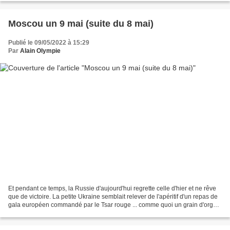
Moscou un 9 mai (suite du 8 mai)
Publié le 09/05/2022 à 15:29
Par
Alain Olympie
Et pendant ce temps, la Russie d'aujourd'hui regrette celle d'hier et ne rêve
que de victoire. La petite Ukraine semblait relever de l'apéritif d'un repas de
gala européen commandé par le Tsar rouge ... comme quoi un grain d'orge
peut enrayer la moissonneuse...