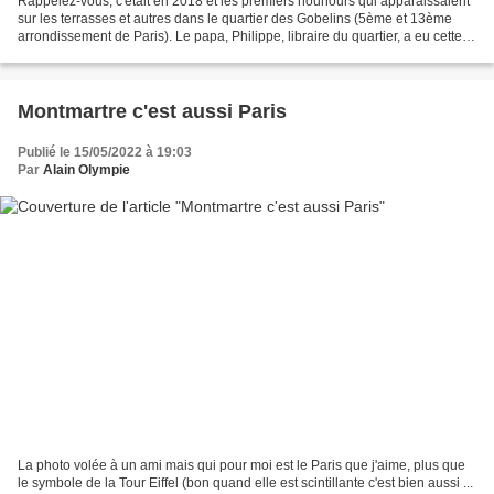
Rappelez-vous, c'était en 2018 et les premiers nounours qui apparaissaient
sur les terrasses et autres dans le quartier des Gobelins (5ème et 13ème
arrondissement de Paris). Le papa, Philippe, libraire du quartier, a eu cette
idée qui désormais égaye...
Montmartre c'est aussi Paris
Publié le 15/05/2022 à 19:03
Par
Alain Olympie
La photo volée à un ami mais qui pour moi est le Paris que j'aime, plus que
le symbole de la Tour Eiffel (bon quand elle est scintillante c'est bien aussi ...