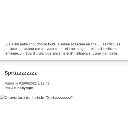
Elle a été notre chouchoute toute la soirée et sacrée en final ... les critiques
ont fusé tout autour car cheveux courts et trop maigre ... elle est terriblement
féminine, un regard brûlant de sincérité et d'intelligence ... une bien belle
Miss France....
Sprtizzzzzzzz
Publié le 02/06/2022 à 12:41
Par
Alain Olympie