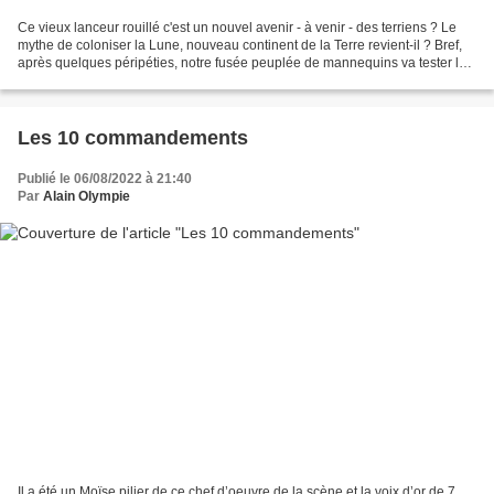
Ce vieux lanceur rouillé c'est un nouvel avenir - à venir - des terriens ? Le
mythe de coloniser la Lune, nouveau continent de la Terre revient-il ? Bref,
après quelques péripéties, notre fusée peuplée de mannequins va tester le
retour d'hommes sur la...
Les 10 commandements
Publié le 06/08/2022 à 21:40
Par
Alain Olympie
Il a été un Moïse pilier de ce chef d’oeuvre de la scène et la voix d’or de 7