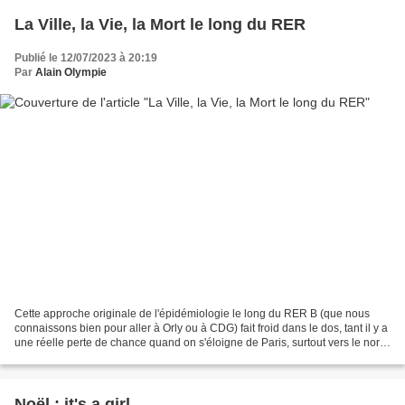
La Ville, la Vie, la Mort le long du RER
Publié le 12/07/2023 à 20:19
Par
Alain Olympie
Cette approche originale de l'épidémiologie le long du RER B (que nous
connaissons bien pour aller à Orly ou à CDG) fait froid dans le dos, tant il y a
une réelle perte de chance quand on s'éloigne de Paris, surtout vers le nord
! 15 minutes en transport,...
Noël : it's a girl ...