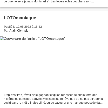
ce que ne sera jamais Montmartre). Les levers et les couchers sont
majestueux par beau temps...
LOTOmaniaque
Publié le 10/05/2022 à 15:32
Par
Alain Olympie
Trop c'est trop, réveillez le gagnant et qu'on redescende sur la terre des
misérables dans nos pauvres vies sans autre rêve que de ne pas attraper la
covid dans le métro indiscipliné, ou de savourer une mangue poussée dans
un parking en région parisienne...