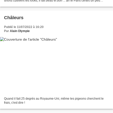
shorts cultivent les looks, il fait beau et bon ... ah le Paris certes un peu
bruyant, mais où flâner...
Châleurs
Publié le 11/07/2022 à 16:20
Par
Alain Olympie
Quand il fait 25 degrés au Royaume-Uni, même les pigeons cherchent le
frais, c'est dire !