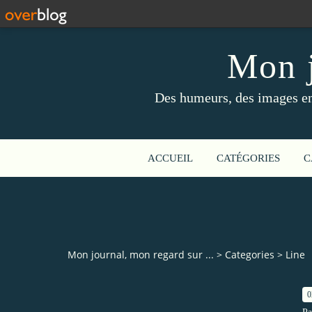
Mon j
Des humeurs, des images en 
ACCUEIL
CATÉGORIES
C
Mon journal, mon regard sur ...
>
Categories
>
Line
0