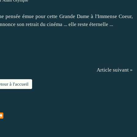
r Alain Olympie
 une pensée émue pour cette Grande Dame à l'Immense Coeur,
nonce son retrait du cinéma ... elle reste éternelle ...
Article suivant »
tour à l'accueil