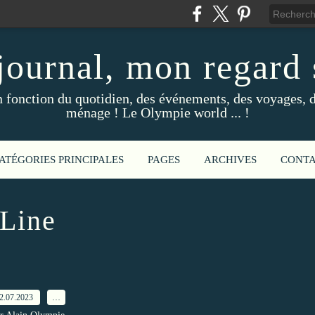
ournal, mon regard s
fonction du quotidien, des événements, des voyages, d
ménage ! Le Olympie world ... !
ATÉGORIES PRINCIPALES
PAGES
ARCHIVES
CONT
Line
2.07.2023
…