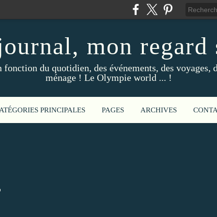
ournal, mon regard s
fonction du quotidien, des événements, des voyages, d
ménage ! Le Olympie world ... !
ATÉGORIES PRINCIPALES
PAGES
ARCHIVES
CONT
r