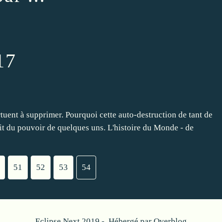
17
tuent à supprimer. Pourquoi cette auto-destruction de tant de
fit du pouvoir de quelques uns. L'histoire du Monde - de
51
52
53
54
Eclipse Next 2019 - Hébergé par
Overblog