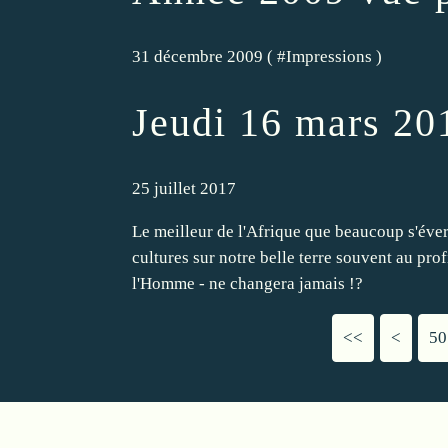
31 décembre 2009 ( #
Impressions
)
Jeudi 16 mars 20
25 juillet 2017
Le meilleur de l'Afrique que beaucoup s'éver
cultures sur notre belle terre souvent au pro
l'Homme - ne changera jamais !?
<<
<
10
20
30
40
50