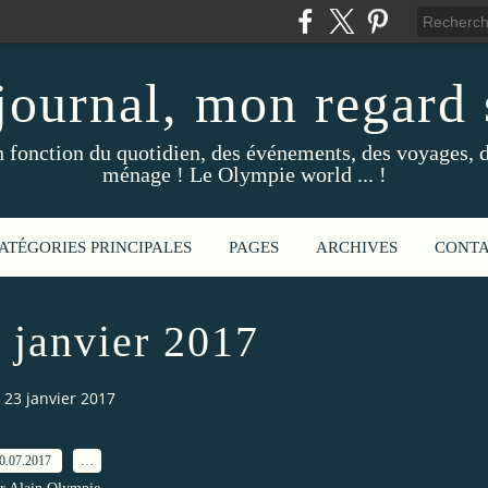
ournal, mon regard s
fonction du quotidien, des événements, des voyages, d
ménage ! Le Olympie world ... !
ATÉGORIES PRINCIPALES
PAGES
ARCHIVES
CONT
 janvier 2017
 23 janvier 2017
0.07.2017
…