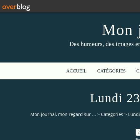
Mon j
Des humeurs, des images en 
ACCUEIL
CATÉGORIES
C
Lundi 23
Mon journal, mon regard sur ...
>
Categories
>
Lundi
2