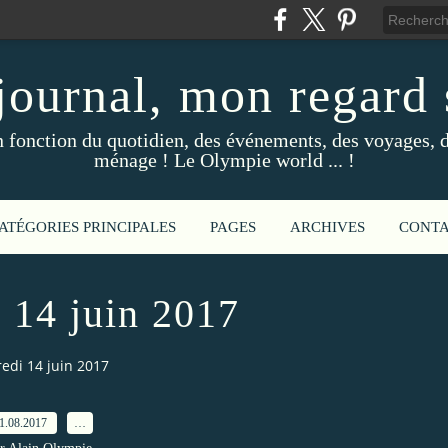
ournal, mon regard s
fonction du quotidien, des événements, des voyages, d
ménage ! Le Olympie world ... !
ATÉGORIES PRINCIPALES
PAGES
ARCHIVES
CONT
 14 juin 2017
edi 14 juin 2017
1.08.2017
…