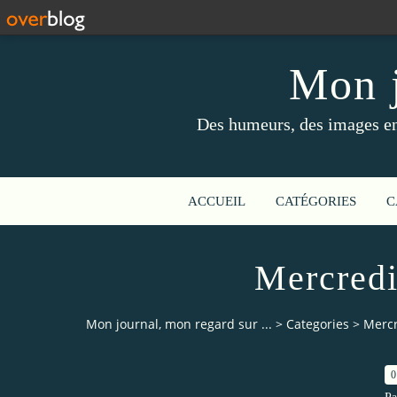
Mon j
Des humeurs, des images en 
ACCUEIL
CATÉGORIES
C
Mercredi
Mon journal, mon regard sur ...
>
Categories
>
Mercr
0