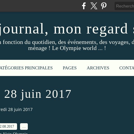
ournal, mon regard s
fonction du quotidien, des événements, des voyages, d
ménage ! Le Olympie world ... !
ATÉGORIES PRINCIPALES
PAGES
ARCHIVES
CONT
 28 juin 2017
edi 28 juin 2017
2.08.2017
…