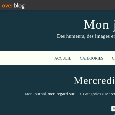
Mon j
Des humeurs, des images en 
ACCUEIL
CATÉGORIES
C
Mercredi
Mon journal, mon regard sur ...
>
Categories
>
Mercr
0