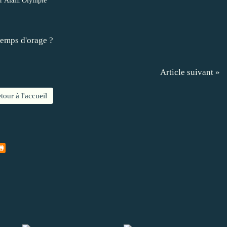
r Alain Olympie
emps d'orage ?
Article suivant »
tour à l'accueil