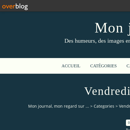
Mon j
Des humeurs, des images en 
ACCUEIL
CATÉGORIES
C
Vendredi
Mon journal, mon regard sur ...
>
Categories
>
Vendr
0