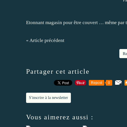
Pa
Etonnant magasin pour être couvert … même par t
« Article précédent
Re
Partager cet article
Repost
0
S'inscrire à la newsletter
Vous aimerez aussi :