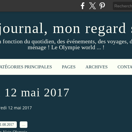
ournal, mon regard s
fonction du quotidien, des événements, des voyages, d
ménage ! Le Olympie world ... !
ATÉGORIES PRINCIPALES
PAGES
ARCHIVES
CONT
 12 mai 2017
edi 12 mai 2017
1.08.2017
…