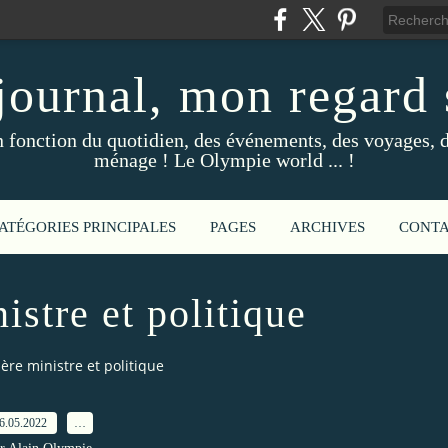
ournal, mon regard s
fonction du quotidien, des événements, des voyages, d
ménage ! Le Olympie world ... !
ATÉGORIES PRINCIPALES
PAGES
ARCHIVES
CONT
istre et politique
ère ministre et politique
6.05.2022
…