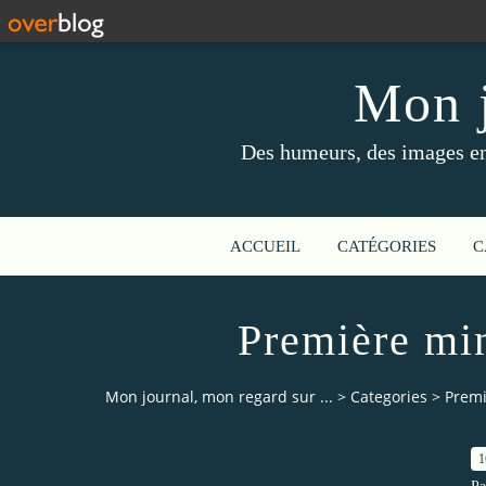
Mon j
Des humeurs, des images en 
ACCUEIL
CATÉGORIES
C
Première min
Mon journal, mon regard sur ...
>
Categories
>
Premi
1