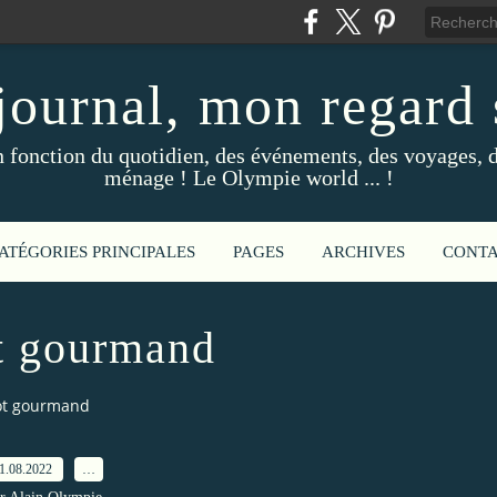
ournal, mon regard s
fonction du quotidien, des événements, des voyages, d
ménage ! Le Olympie world ... !
ATÉGORIES PRINCIPALES
PAGES
ARCHIVES
CONT
t gourmand
ot gourmand
1.08.2022
…