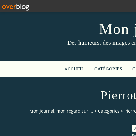
Mon j
Des humeurs, des images en 
ACCUEIL
CATÉGORIES
C
Pierro
Mon journal, mon regard sur ...
>
Categories
>
Pierr
0