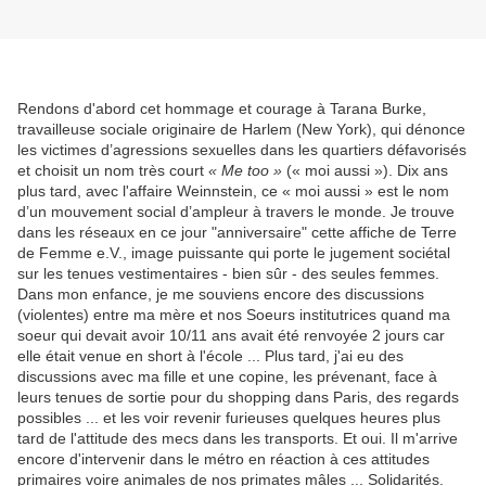
Rendons d'abord cet hommage et courage à Tarana Burke,
travailleuse sociale originaire de Harlem (New York), qui dénonce
les victimes d’agressions sexuelles dans les quartiers défavorisés
et choisit un nom très court
« Me too »
(« moi aussi »). Dix ans
plus tard, avec l'affaire Weinnstein, ce « moi aussi » est le nom
d’un mouvement social d’ampleur à travers le monde. Je trouve
dans les réseaux en ce jour "anniversaire" cette affiche de Terre
de Femme e.V., image puissante qui porte le jugement sociétal
sur les tenues vestimentaires - bien sûr - des seules femmes.
Dans mon enfance, je me souviens encore des discussions
(violentes) entre ma mère et nos Soeurs institutrices quand ma
soeur qui devait avoir 10/11 ans avait été renvoyée 2 jours car
elle était venue en short à l'école ... Plus tard, j'ai eu des
discussions avec ma fille et une copine, les prévenant, face à
leurs tenues de sortie pour du shopping dans Paris, des regards
possibles ... et les voir revenir furieuses quelques heures plus
tard de l'attitude des mecs dans les transports. Et oui. Il m'arrive
encore d'intervenir dans le métro en réaction à ces attitudes
primaires voire animales de nos primates mâles ... Solidarités.