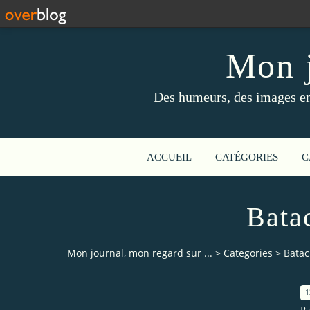
Mon j
Des humeurs, des images en 
ACCUEIL
CATÉGORIES
C
Bata
Mon journal, mon regard sur ...
>
Categories
>
Batac
1