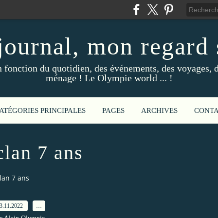
ournal, mon regard s
fonction du quotidien, des événements, des voyages, d
ménage ! Le Olympie world ... !
ATÉGORIES PRINCIPALES
PAGES
ARCHIVES
CONT
clan 7 ans
lan 7 ans
3.11.2022
…