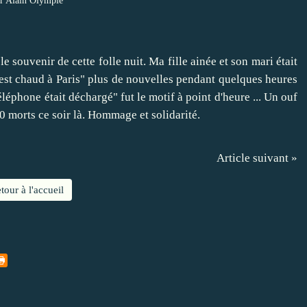
r Alain Olympie
 souvenir de cette folle nuit. Ma fille ainée et son mari était
"c'est chaud à Paris" plus de nouvelles pendant quelques heures
éléphone était déchargé" fut le motif à point d'heure ... Un ouf
0 morts ce soir là. Hommage et solidarité.
Article suivant »
tour à l'accueil