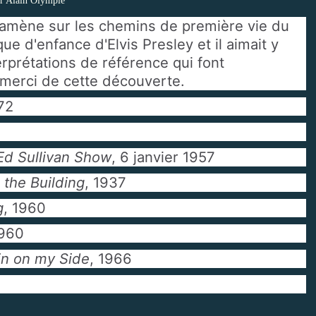
r Alain Olympie
 amène sur les chemins de première vie du
que d'enfance d'Elvis Presley et il aimait y
erprétations de référence qui font
 merci de cette découverte.
72
Ed Sullivan Show
, 6 janvier 1957
 the Building
, 1937
g
, 1960
1960
kin on my Side
, 1966