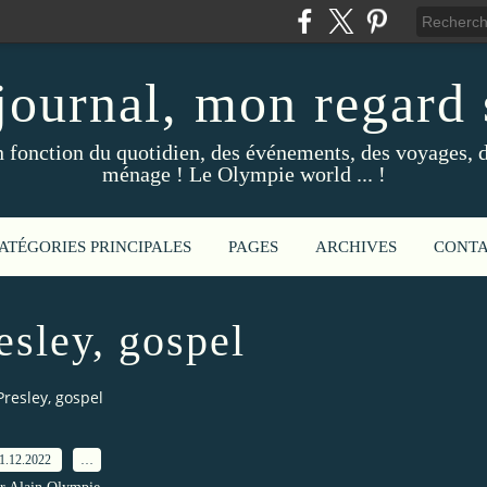
ournal, mon regard s
fonction du quotidien, des événements, des voyages, d
ménage ! Le Olympie world ... !
ATÉGORIES PRINCIPALES
PAGES
ARCHIVES
CONT
esley, gospel
Presley, gospel
1.12.2022
…