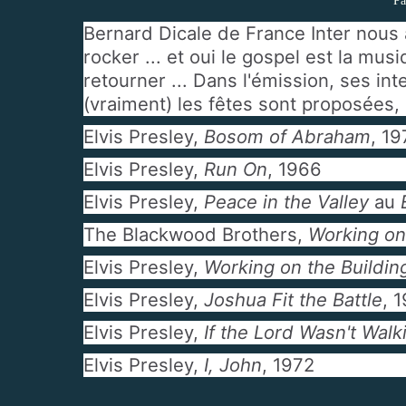
Pa
Bernard Dicale de France Inter nous
rocker ... et oui le gospel est la musi
retourner ... Dans l'émission, ses int
(vraiment) les fêtes sont proposées,
Elvis Presley,
Bosom of Abraham
, 19
Elvis Presley,
Run On
, 1966
Elvis Presley,
Peace in the Valley
au
The Blackwood Brothers,
Working on
Elvis Presley,
Working on the Buildin
Elvis Presley,
Joshua Fit the Battle
, 
Elvis Presley,
If the Lord Wasn't Wal
Elvis Presley,
I, John
, 1972