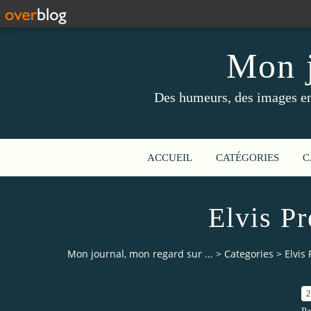
Mon j
Des humeurs, des images en 
ACCUEIL
CATÉGORIES
C
Elvis Pr
Mon journal, mon regard sur ...
>
Categories
>
Elvis 
2