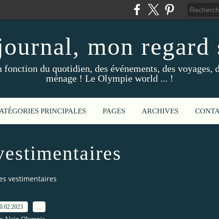
ournal, mon regard s
fonction du quotidien, des événements, des voyages, d
ménage ! Le Olympie world ... !
ATÉGORIES PRINCIPALES
PAGES
ARCHIVES
CONT
 vestimentaires
ites vestimentaires
0.02.2023
…