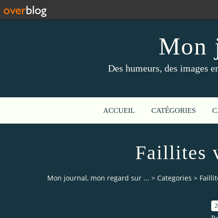
Mon j
Des humeurs, des images en 
ACCUEIL
CATÉGORIES
C
Faillites
Mon journal, mon regard sur ...
>
Categories
>
Faill
2