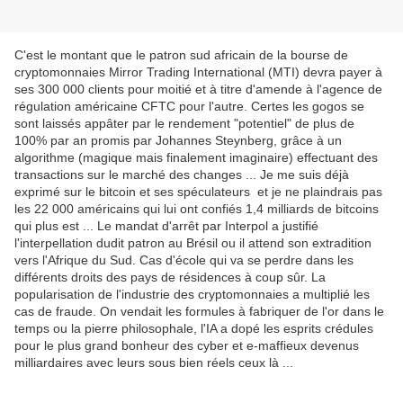
C'est le montant que le patron sud africain de la bourse de
cryptomonnaies Mirror Trading International (MTI) devra payer à
ses 300 000 clients pour moitié et à titre d'amende à l'agence de
régulation américaine CFTC pour l'autre. Certes les gogos se
sont laissés appâter par le rendement "potentiel" de plus de
100% par an promis par Johannes Steynberg, grâce à un
algorithme (magique mais finalement imaginaire) effectuant des
transactions sur le marché des changes ... Je me suis déjà
exprimé sur le bitcoin et ses spéculateurs et je ne plaindrais pas
les 22 000 américains qui lui ont confiés 1,4 milliards de bitcoins
qui plus est ... Le mandat d'arrêt par Interpol a justifié
l'interpellation dudit patron au Brésil ou il attend son extradition
vers l'Afrique du Sud. Cas d'école qui va se perdre dans les
différents droits des pays de résidences à coup sûr. La
popularisation de l'industrie des cryptomonnaies a multiplié les
cas de fraude. On vendait les formules à fabriquer de l'or dans le
temps ou la pierre philosophale, l'IA a dopé les esprits crédules
pour le plus grand bonheur des cyber et e-maffieux devenus
milliardaires avec leurs sous bien réels ceux là ...