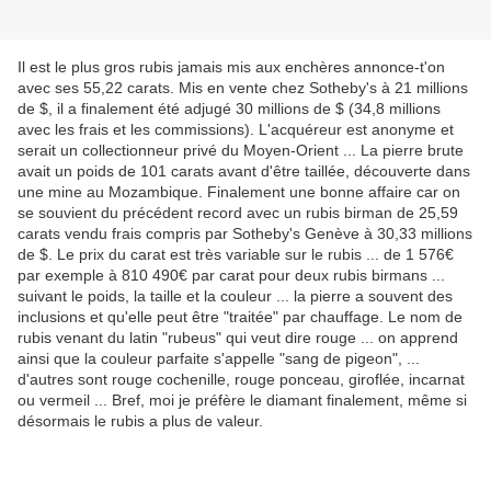
Il est le plus gros rubis jamais mis aux enchères annonce-t'on
avec ses 55,22 carats. Mis en vente chez Sotheby's à 21 millions
de $, il a finalement été adjugé 30 millions de $ (34,8 millions
avec les frais et les commissions). L'acquéreur est anonyme et
serait un collectionneur privé du Moyen-Orient ... La pierre brute
avait un poids de 101 carats avant d'être taillée, découverte dans
une mine au Mozambique. Finalement une bonne affaire car on
se souvient du précédent record avec un rubis birman de 25,59
carats vendu frais compris par Sotheby's Genève à 30,33 millions
de $. Le prix du carat est très variable sur le rubis ... de 1 576€
par exemple à 810 490€ par carat pour deux rubis birmans ...
suivant le poids, la taille et la couleur ... la pierre a souvent des
inclusions et qu'elle peut être "traitée" par chauffage. Le nom de
rubis venant du latin "rubeus" qui veut dire rouge ... on apprend
ainsi que la couleur parfaite s'appelle "sang de pigeon", ...
d'autres sont rouge cochenille, rouge ponceau, giroflée, incarnat
ou vermeil ... Bref, moi je préfère le diamant finalement, même si
désormais le rubis a plus de valeur.