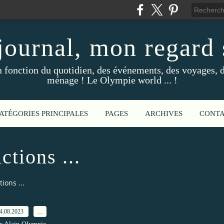
ournal, mon regard s
fonction du quotidien, des événements, des voyages, d
ménage ! Le Olympie world ... !
ATÉGORIES PRINCIPALES
PAGES
ARCHIVES
CONT
ctions ...
ions ...
4.08.2023
…