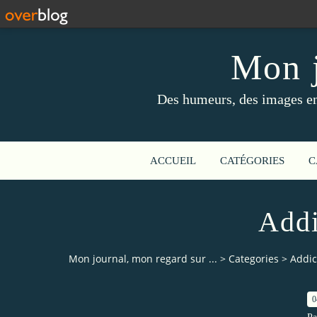
Mon j
Des humeurs, des images en 
ACCUEIL
CATÉGORIES
C
Addi
Mon journal, mon regard sur ...
>
Categories
>
Addict
0