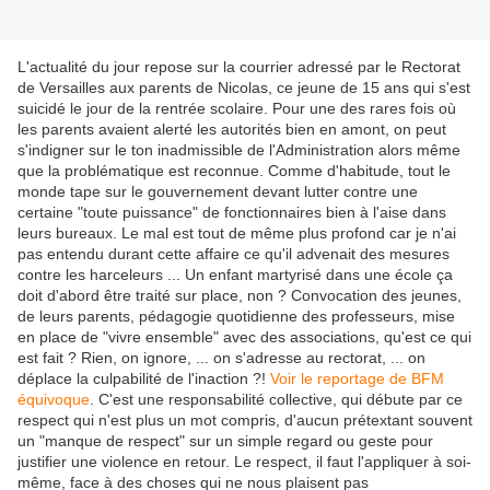
L'actualité du jour repose sur la courrier adressé par le Rectorat
de Versailles aux parents de Nicolas, ce jeune de 15 ans qui s'est
suicidé le jour de la rentrée scolaire. Pour une des rares fois où
les parents avaient alerté les autorités bien en amont, on peut
s'indigner sur le ton inadmissible de l'Administration alors même
que la problématique est reconnue. Comme d'habitude, tout le
monde tape sur le gouvernement devant lutter contre une
certaine "toute puissance" de fonctionnaires bien à l'aise dans
leurs bureaux. Le mal est tout de même plus profond car je n'ai
pas entendu durant cette affaire ce qu'il advenait des mesures
contre les harceleurs ... Un enfant martyrisé dans une école ça
doit d'abord être traité sur place, non ? Convocation des jeunes,
de leurs parents, pédagogie quotidienne des professeurs, mise
en place de "vivre ensemble" avec des associations, qu'est ce qui
est fait ? Rien, on ignore, ... on s'adresse au rectorat, ... on
déplace la culpabilité de l'inaction ?!
Voir le reportage de BFM
équivoque
. C'est une responsabilité collective, qui débute par ce
respect qui n'est plus un mot compris, d'aucun prétextant souvent
un "manque de respect" sur un simple regard ou geste pour
justifier une violence en retour. Le respect, il faut l'appliquer à soi-
même, face à des choses qui ne nous plaisent pas