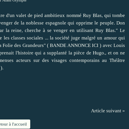
r Alain Olympie
toire d'un valet de pied ambitieux nommé Ruy Blas, qui tombe
venger de la noblesse espagnole qui opprime le peuple. Don
r la reine, cherche à se venger en utilisant Ruy Blas." Le
 les classes sociales ... la société juge malgré un amour qui
La Folie des Grandeurs" (
BANDE ANNONCE ICI
) avec Louis
renait l'histoire qui a supplanté la pièce de Hugo., et on ne
menses acteurs sur des visages contemporains au Théâtre
).
Article suivant »
tour à l'accueil