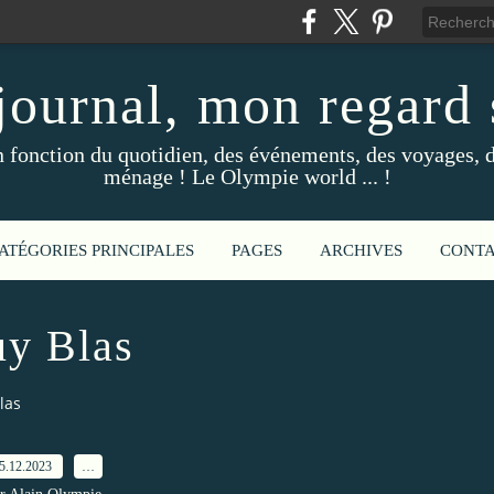
ournal, mon regard s
fonction du quotidien, des événements, des voyages, d
ménage ! Le Olympie world ... !
ATÉGORIES PRINCIPALES
PAGES
ARCHIVES
CONT
y Blas
las
5.12.2023
…