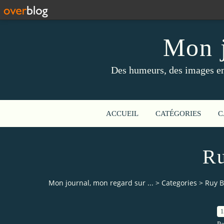
Mon j
Des humeurs, des images en 
ACCUEIL
CATÉGORIES
C
Ru
Mon journal, mon regard sur ...
>
Categories
>
Ruy B
1