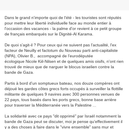
Dans le grand n'importe quoi de l'été - les touristes sont réputés
pour mettre leur liberté individuelle face au monde entier à
l'occasion des vacances - la palme d'or revient à ce petit groupe
de français embarqués sur le Dignité-Al Karama.
De quoi s'agit-il ? Pour ceux qui ne suivent pas l'actualité, l'ex
facteur de Neuilly et factotum du Nouveau parti anti-capitaliste
(NPA), Olivier B., accompagné de l'eurodéputée
écologique Nicole Kiil-Nilsen et de quelques amis oisifs, n'ont rien
trouvé de mieux que de narguer le blocus israelien contre la
bande de Gaza.
Partis à bord d'un somptueux bateau, nos douze compères ont
déjoué les gardes côtes grecs forts occupés à surveiller la flottille
militante de quelques 9 navires avec 300 personnes venues de
22 pays, tous basés dans les ports grecs, bonne base arrière
pour traverser la Méditerranée vers la Palestine ...
La solidarité avec ce pays "dit opprimé" par Israël notamment la
bande de Gaza peut se discuter, moi je pense qu'effectivement il
y a des choses à faire dans le "vivre ensemble" sans mur et