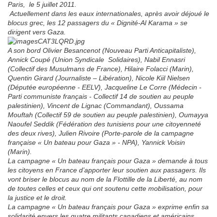
Paris, le 5 juillet 2011.
Actuellement dans les eaux internationales, après avoir déjoué le
blocus grec, les 12 passagers du « Dignité-Al Karama » se
dirigent vers Gaza.
A son bord Olivier Besancenot (Nouveau Parti Anticapitaliste),
Annick Coupé (Union Syndicale Solidaires), Nabil Ennasri
(Collectif des Musulmans de France), Hilaire Folacci (Marin),
Quentin Girard (Journaliste – Libération), Nicole Kiil Nielsen
(Députée européenne - EELV), Jacqueline Le Corre (Médecin -
Parti communiste français - Collectif 14 de soutien au peuple
palestinien), Vincent de Lignac (Commandant), Oussama
Mouftah (Collectif 59 de soutien au peuple palestinien), Oumayya
Naoufel Seddik (Fédération des tunisiens pour une citoyenneté
des deux rives), Julien Rivoire (Porte-parole de la campagne
française « Un bateau pour Gaza » - NPA), Yannick Voisin
(Marin).
La campagne « Un bateau français pour Gaza » demande à tous
les citoyens en France d’apporter leur soutien aux passagers. Ils
vont briser le blocus au nom de la Flottille de la Liberté, au nom
de toutes celles et ceux qui ont soutenu cette mobilisation, pour
la justice et le droit.
La campagne « Un bateau français pour Gaza » exprime enfin sa
solidarité envers les quatre militants canadiens et américains,