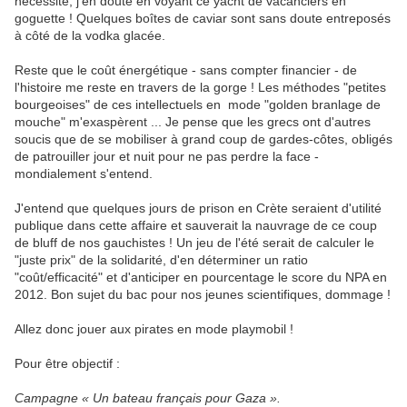
nécessité, j'en doute en voyant ce yacht de vacanciers en
goguette ! Quelques boîtes de caviar sont sans doute entreposés
à côté de la vodka glacée.
Reste que le coût énergétique - sans compter financier - de
l'histoire me reste en travers de la gorge ! Les méthodes "petites
bourgeoises" de ces intellectuels en mode "golden branlage de
mouche" m'exaspèrent ... Je pense que les grecs ont d'autres
soucis que de se mobiliser à grand coup de gardes-côtes, obligés
de patrouiller jour et nuit pour ne pas perdre la face -
mondialement s'entend.
J'entend que quelques jours de prison en Crète seraient d'utilité
publique dans cette affaire et sauverait la nauvrage de ce coup
de bluff de nos gauchistes ! Un jeu de l'été serait de calculer le
"juste prix" de la solidarité, d'en déterminer un ratio
"coût/efficacité" et d'anticiper en pourcentage le score du NPA en
2012. Bon sujet du bac pour nos jeunes scientifiques, dommage !
Allez donc jouer aux pirates en mode playmobil !
Pour être objectif :
Campagne « Un bateau français pour Gaza ».