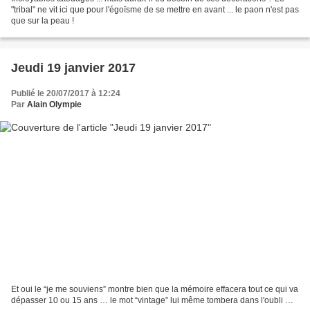
"tribal" ne vit ici que pour l'égoïsme de se mettre en avant ... le paon n'est pas
que sur la peau !
Jeudi 19 janvier 2017
Publié le 20/07/2017 à 12:24
Par
Alain Olympie
Et oui le “je me souviens” montre bien que la mémoire effacera tout ce qui va
dépasser 10 ou 15 ans … le mot “vintage” lui même tombera dans l'oubli …