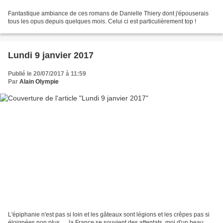
Fantastique ambiance de ces romans de Danielle Thiery dont j'épouserais
tous les opus depuis quelques mois. Celui ci est particulièrement top !
Lundi 9 janvier 2017
Publié le 20/07/2017 à 11:59
Par
Alain Olympie
L'épiphanie n'est pas si loin et les gâteaux sont légions et les crêpes pas si
éloignées non plus … la France se souvient des attentats, moi d'un beau