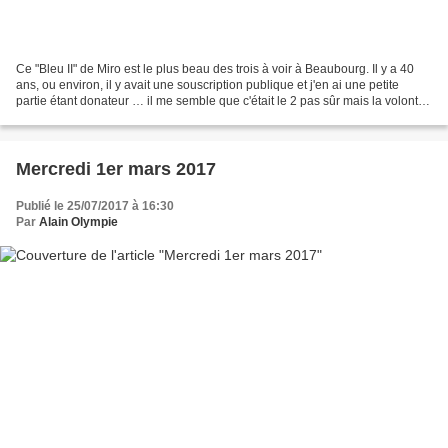
Ce "Bleu II" de Miro est le plus beau des trois à voir à Beaubourg. Il y a 40
ans, ou environ, il y avait une souscription publique et j'en ai une petite
partie étant donateur … il me semble que c'était le 2 pas sûr mais la volonté
était à l'époque de...
Mercredi 1er mars 2017
Publié le 25/07/2017 à 16:30
Par
Alain Olympie