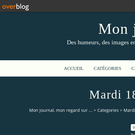
Mon j
Des humeurs, des images en 
ACCUEIL
CATÉGORIES
C
Mardi 18
Mon journal, mon regard sur ...
>
Categories
>
Mardi
0